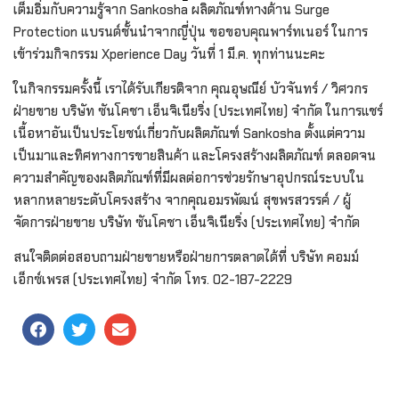
เต็มอิ่มกับความรู้จาก Sankosha ผลิตภัณฑ์ทางด้าน Surge
Protection แบรนด์ชั้นนำจากญี่ปุ่น ขอขอบคุณพาร์ทเนอร์ ในการ
เข้าร่วมกิจกรรม Xperience Day วันที่ 1 มี.ค. ทุกท่านนะคะ
ในกิจกรรมครั้งนี้ เราได้รับเกียรติจาก คุณอุษณีย์ บัวจันทร์ / วิศวกร
ฝ่ายขาย บริษัท ซันโคชา เอ็นจิเนียริ่ง (ประเทศไทย) จำกัด ในการแชร์
เนื้อหาอันเป็นประโยชน์เกี่ยวกับผลิตภัณฑ์ Sankosha ตั้งแต่ความ
เป็นมาและทิศทางการขายสินค้า และโครงสร้างผลิตภัณฑ์ ตลอดจน
ความสำคัญของผลิตภัณฑ์ที่มีผลต่อการช่วยรักษาอุปกรณ์ระบบใน
หลากหลายระดับโครงสร้าง จากคุณอมรพัฒน์ สุขพรสวรรค์ / ผู้
จัดการฝ่ายขาย บริษัท ซันโคชา เอ็นจิเนียริ่ง (ประเทศไทย) จำกัด
สนใจติดต่อสอบถามฝ่ายขายหรือฝ่ายการตลาดได้ที่ บริษัท คอมม์
เอ็กซ์เพรส (ประเทศไทย) จำกัด โทร. 02-187-2229