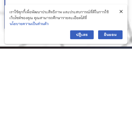
เราใช้คุกกี้เพื่อพัฒนาประสิทธิภาพ และประสบการณ์ที่ดีในการใช้
สมัครงาน
เว็บไซต์ของคุณ คุณสามารถศึกษารายละเอียดได้ที่
นโยบายความเป็นส่วนตัว
Contact us
ปฏิเสธ
ยินยอม
Open c
CommExpress (Thailand) Co., Ltd.
15/8 Soi Rama IX 55, Suan Luang, Suan Luang,
Bangkok 10250