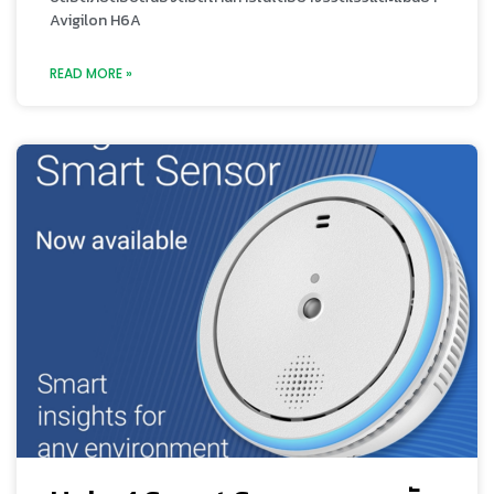
Avigilon H6A
READ MORE »