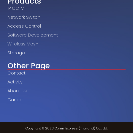
Products
IP CCTV
Network Switch
Access Control
Software Development
Wireless Mesh
Storage
Other Page
Contact
Activity
About Us
Career
Copyright © 2023 CommExpress (Thailand) Co., Ltd.